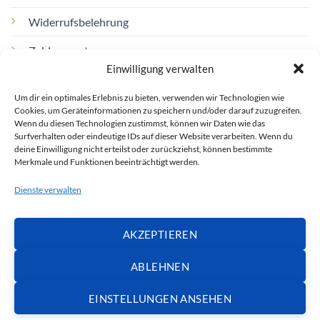
Widerrufsbelehrung
Zahlungsarten
Einwilligung verwalten
Versand & Lieferung
Um dir ein optimales Erlebnis zu bieten, verwenden wir Technologien wie
Impressum
Cookies, um Geräteinformationen zu speichern und/oder darauf zuzugreifen.
Wenn du diesen Technologien zustimmst, können wir Daten wie das
Barrierefreiheitserklärung
Surfverhalten oder eindeutige IDs auf dieser Website verarbeiten. Wenn du
deine Einwilligung nicht erteilst oder zurückziehst, können bestimmte
Merkmale und Funktionen beeinträchtigt werden.
Dienste verwalten
© 2026 Mr.S.Perlenoase & IT
AKZEPTIEREN
Services
ABLEHNEN
EINSTELLUNGEN ANSEHEN