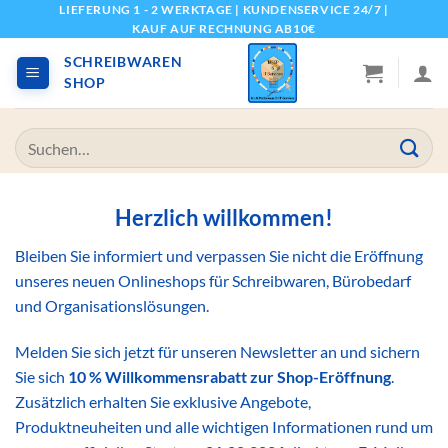
Zum
LIEFERUNG 1 - 2 WERKTAGE
|
KUNDENSERVICE 24/7
|
KAUF AUF RECHNUNG AB10€
Inhalt
springen
SCHREIBWAREN
SHOP
Suchen
nach:
Herzlich willkommen!
Bleiben Sie informiert und verpassen Sie nicht die Eröffnung
unseres neuen Onlineshops für Schreibwaren, Bürobedarf
und Organisationslösungen.
Melden Sie sich jetzt für unseren Newsletter an und sichern
Sie sich
10 % Willkommensrabatt zur Shop-Eröffnung
.
Zusätzlich erhalten Sie exklusive Angebote,
Produktneuheiten und alle wichtigen Informationen rund um